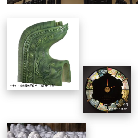
平安京・豊楽殿鴟尾復元（京都市へ寄贈）
京の伝統工芸誂え時計
（京都市役所内展示）