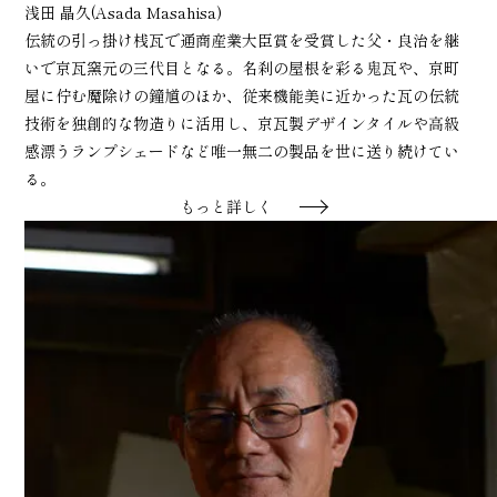
浅田 晶久(Asada Masahisa)
伝統の引っ掛け桟瓦で通商産業大臣賞を受賞した父・良治を継
いで京瓦窯元の三代目となる。名刹の屋根を彩る鬼瓦や、京町
屋に佇む魔除けの鐘馗のほか、従来機能美に近かった瓦の伝統
技術を独創的な物造りに活用し、京瓦製デザインタイルや高級
感漂うランプシェードなど唯一無二の製品を世に送り続けてい
る。
もっと詳しく