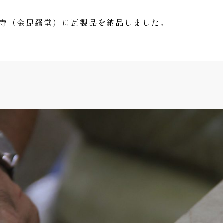
善寺（金毘羅堂）に瓦製品を納品しました。