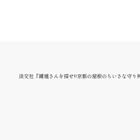
淡交社『鍾馗さんを探せ!!京都の屋根のちいさな守り神