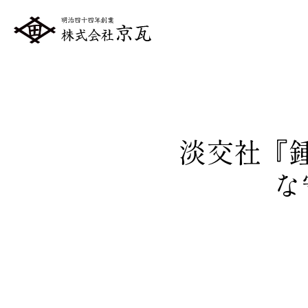
淡交社『鍾
な