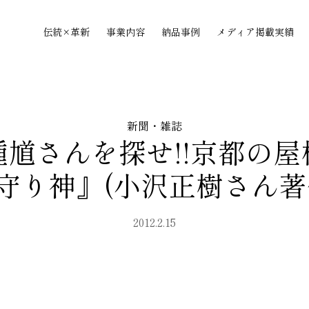
伝統×革新
事業内容
納品事例
メディア掲載実績
新聞・雑誌
馗さんを探せ!!京都の
守り神』(小沢正樹さん著
2012.2.15