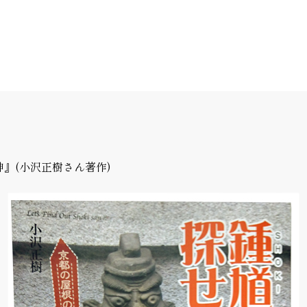
』(小沢正樹さん著作)