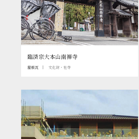
臨済宗大本山南禅寺
屋根瓦
文化財・社寺