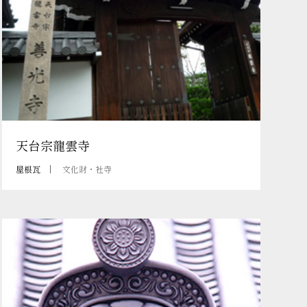
天台宗龍雲寺
屋根瓦
文化財・社寺