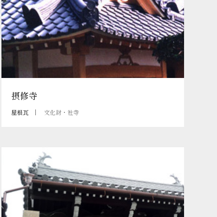
摂修寺
屋根瓦
文化財・社寺