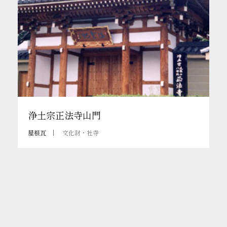
浄土宗正法寺山門
屋根瓦
文化財・社寺