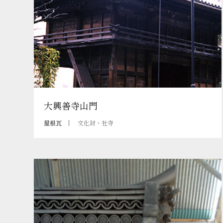
大興善寺山門
屋根瓦
文化財・社寺