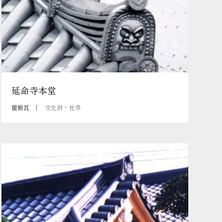
延命寺本堂
屋根瓦
文化財・社寺