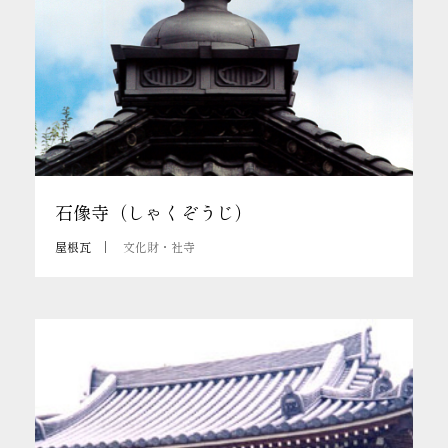
石像寺（しゃくぞうじ）
屋根瓦
文化財・社寺