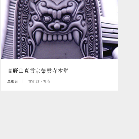
高野山真言宗紫雲寺本堂
屋根瓦
文化財・社寺