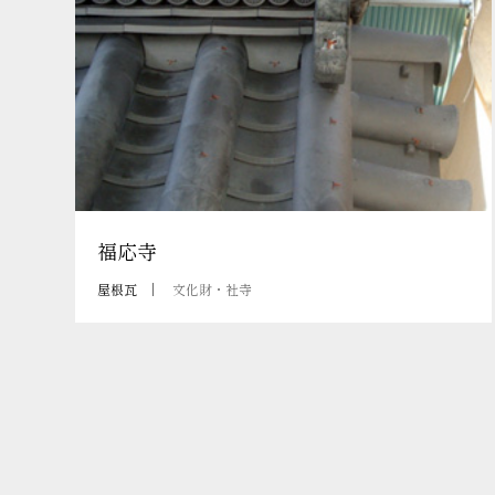
福応寺
屋根瓦
文化財・社寺