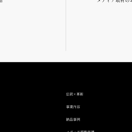
品
メディア取材の
伝統×革新
事業内容
納品事例
メディア掲載実績